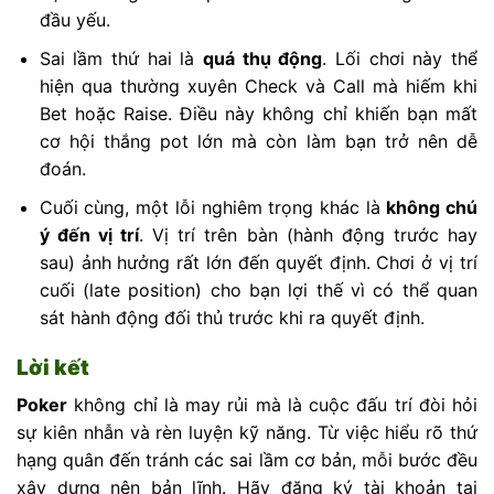
đầu yếu.
Sai lầm thứ hai là
quá thụ động
. Lối chơi này thể
hiện qua thường xuyên Check và Call mà hiếm khi
Bet hoặc Raise. Điều này không chỉ khiến bạn mất
cơ hội thắng pot lớn mà còn làm bạn trở nên dễ
đoán.
Cuối cùng, một lỗi nghiêm trọng khác là
không chú
ý đến vị trí
. Vị trí trên bàn (hành động trước hay
sau) ảnh hưởng rất lớn đến quyết định. Chơi ở vị trí
cuối (late position) cho bạn lợi thế vì có thể quan
sát hành động đối thủ trước khi ra quyết định.
Lời kết
Poker
không chỉ là may rủi mà là cuộc đấu trí đòi hỏi
sự kiên nhẫn và rèn luyện kỹ năng. Từ việc hiểu rõ thứ
hạng quân đến tránh các sai lầm cơ bản, mỗi bước đều
xây dựng nên bản lĩnh. Hãy đăng ký tài khoản tại