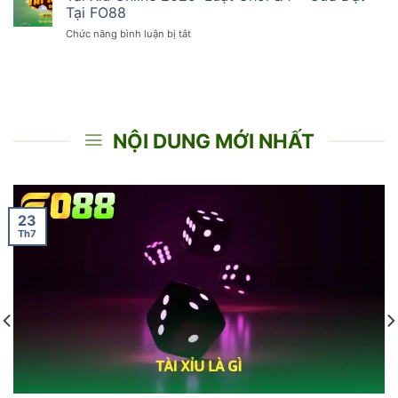
Cách
Lệ
Tại FO88
FO88
Chơi
Thưởng
Chức năng bình luận bị tắt
ở
Tài
1:180
Tài
Xỉu
Chi
Xỉu
Trong
Tiết
Online
3
Tại
2025:
Bước
FO88
Luật
Dễ
Chơi
Hiểu
NỘI DUNG MỚI NHẤT
&
Nhất
7+
Tại
Cửa
FO88
Đặt
Tại
FO88
23
Th7