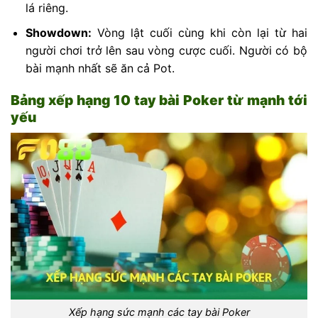
lá riêng.
Showdown:
Vòng lật cuối cùng khi còn lại từ hai
người chơi trở lên sau vòng cược cuối. Người có bộ
bài mạnh nhất sẽ ăn cả Pot.
Bảng xếp hạng 10 tay bài Poker từ mạnh tới
yếu
Xếp hạng sức mạnh các tay bài Poker