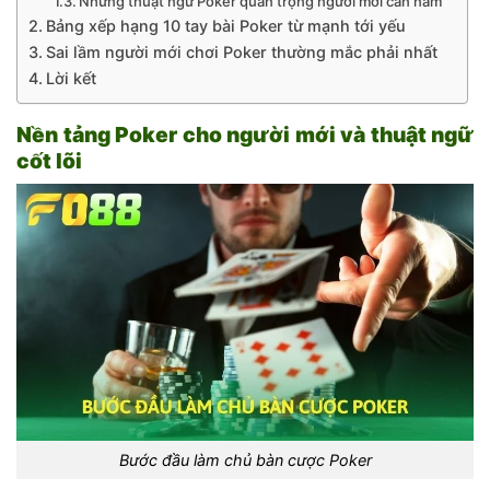
Những thuật ngữ Poker quan trọng người mới cần nắm
Bảng xếp hạng 10 tay bài Poker từ mạnh tới yếu
Sai lầm người mới chơi Poker thường mắc phải nhất
Lời kết
Nền tảng Poker cho người mới và thuật ngữ
cốt lõi
Bước đầu làm chủ bàn cược Poker