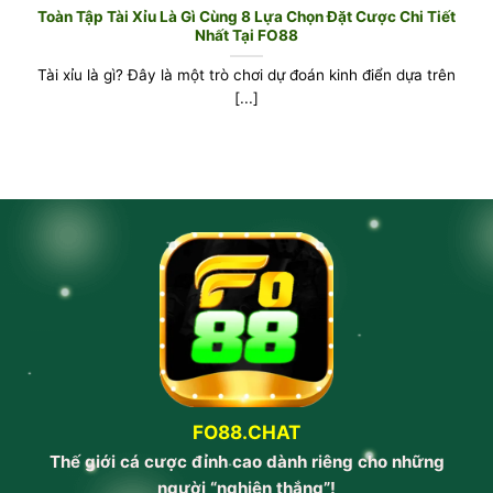
Toàn Tập Tài Xỉu Là Gì Cùng 8 Lựa Chọn Đặt Cược Chi Tiết
Nhất Tại FO88
Tài xỉu là gì? Đây là một trò chơi dự đoán kinh điển dựa trên
[...]
FO88.CHAT
Thế giới cá cược đỉnh cao dành riêng cho những
người “nghiện thắng”!