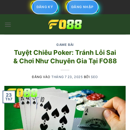
Bỏ
ĐĂNG KÝ
ĐĂNG NHẬP
qua
nội
dung
GAME BÀI
Tuyệt Chiêu Poker: Tránh Lỗi Sai
& Chơi Như Chuyên Gia Tại FO88
ĐĂNG VÀO
THÁNG 7 23, 2025
BỞI
SEO
23
Th7