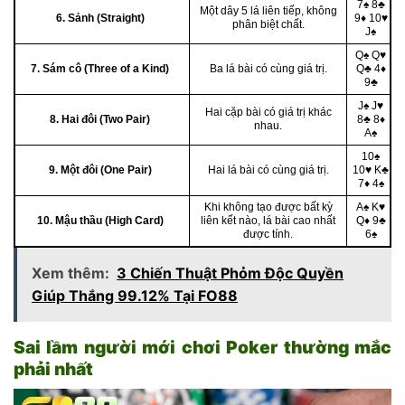
7♠️ 8♣️
Một dây 5 lá liên tiếp, không
6. Sảnh (Straight)
9♦️ 10♥️
phân biệt chất.
J♠️
Q♠️ Q♥️
7. Sám cô (Three of a Kind)
Ba lá bài có cùng giá trị.
Q♣️ 4♦️
9♣️
J♠️ J♥️
Hai cặp bài có giá trị khác
8. Hai đôi (Two Pair)
8♣️ 8♦️
nhau.
A♠️
10♠️
9. Một đôi (One Pair)
Hai lá bài có cùng giá trị.
10♥️ K♣️
7♦️ 4♠️
Khi không tạo được bất kỳ
A♠️ K♥️
10. Mậu thầu (High Card)
liên kết nào, lá bài cao nhất
Q♦️ 9♣️
được tính.
6♠️
Xem thêm:
3 Chiến Thuật Phỏm Độc Quyền
Giúp Thắng 99.12% Tại FO88
Sai lầm người mới chơi Poker thường mắc
phải nhất