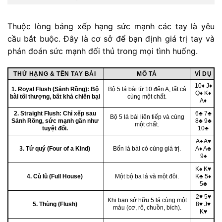
Thuộc lòng bảng xếp hạng sức mạnh các tay là yêu
cầu bắt buộc. Đây là cơ sở để bạn định giá trị tay và
phán đoán sức mạnh đối thủ trong mọi tình huống.
THỨ HẠNG & TÊN TAY BÀI
MÔ TẢ
VÍ DỤ
10♦️ J♦️
1. Royal Flush (Sảnh Rồng): Bộ
Bộ 5 lá bài từ 10 đến A, tất cả
Q♦️ K♦️
bài tối thượng, bất khả chiến bại
cùng một chất.
A♦️
2. Straight Flush: Chỉ xếp sau
6♣️ 7♣️
Bộ 5 lá bài liên tiếp và cùng
Sảnh Rồng, sức mạnh gần như
8♣️ 9♣️
một chất.
tuyệt đối.
10♣️
A♠️ A♥️
3. Tứ quý (Four of a Kind)
Bốn lá bài có cùng giá trị.
A♦️ A♣️
9♠️
K♠️ K♥️
4. Cù lũ (Full House)
Một bộ ba lá và một đôi.
K♣️ 5♦️
5♣️
2♥️ 5♥️
Khi bạn sở hữu 5 lá cùng một
5. Thùng (Flush)
8♥️ J♥️
màu (cơ, rô, chuồn, bích).
K♥️