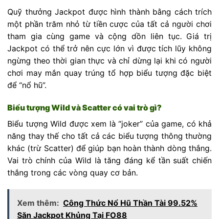
Quỹ thưởng Jackpot được hình thành bằng cách trích
một phần trăm nhỏ từ tiền cược của tất cả người chơi
tham gia cùng game và cộng dồn liên tục. Giá trị
Jackpot có thể trở nên cực lớn vì được tích lũy không
ngừng theo thời gian thực và chỉ dừng lại khi có người
chơi may mắn quay trúng tổ hợp biểu tượng đặc biệt
để “nổ hũ”.
Biểu tượng Wild và Scatter có vai trò gì?
Biểu tượng Wild được xem là “joker” của game, có khả
năng thay thế cho tất cả các biểu tượng thông thường
khác (trừ Scatter) để giúp bạn hoàn thành dòng thắng.
Vai trò chính của Wild là tăng đáng kể tần suất chiến
thắng trong các vòng quay cơ bản.
Xem thêm:
Công Thức Nổ Hũ Thần Tài 99.52%
Săn Jackpot Khủng Tại FO88