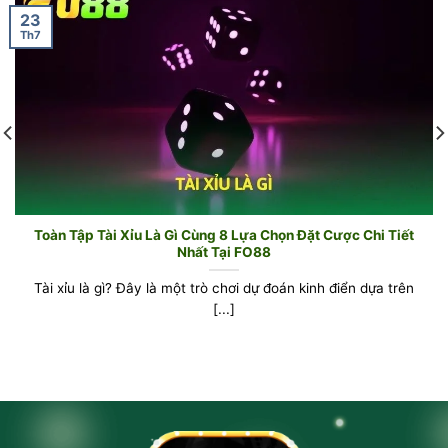
FO88
23
Th7
Toàn Tập Tài Xỉu Là Gì Cùng 8 Lựa Chọn Đặt Cược Chi Tiết
Nhất Tại FO88
Tài xỉu là gì? Đây là một trò chơi dự đoán kinh điển dựa trên
[...]