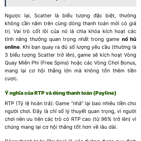
Ngược lại, Scatter là biểu tượng đặc biệt, thường
không cần nằm trên cùng dòng thanh toán mới có giá
trị. Vai trò cốt lõi của nó là chìa khóa kích hoạt các
tính năng thưởng quan trọng nhất trong game
nổ hũ
online
. Khi bạn quay ra đủ số lượng yêu cầu (thường là
3 biểu tượng Scatter trở lên), game sẽ kích hoạt Vòng
Quay Miễn Phí (Free Spins) hoặc các Vòng Chơi Bonus,
mang lại cơ hội thắng lớn mà không tốn thêm tiền
cược.
Ý nghĩa của RTP và dòng thanh toán (Payline)
RTP (Tỷ lệ hoàn trả): Game “nhả” lại bao nhiêu tiền cho
người chơi. Đây là chỉ số lý thuyết quan trọng, vì người
chơi nên ưu tiên các trò có RTP cao (từ 96% trở lên) vì
chúng mang lại cơ hội thắng tốt hơn về lâu dài.