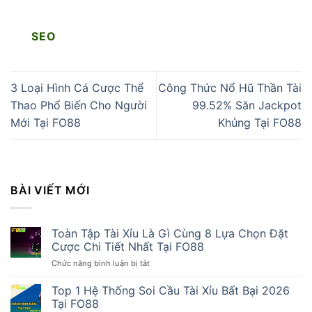
SEO
3 Loại Hình Cá Cược Thể
Công Thức Nổ Hũ Thần Tài
Thao Phổ Biến Cho Người
99.52% Săn Jackpot
Mới Tại FO88
Khủng Tại FO88
BÀI VIẾT MỚI
Toàn Tập Tài Xỉu Là Gì Cùng 8 Lựa Chọn Đặt
Cược Chi Tiết Nhất Tại FO88
Chức năng bình luận bị tắt
ở
Toàn
Tập
Top 1 Hệ Thống Soi Cầu Tài Xỉu Bất Bại 2026
Tài
Tại FO88
Xỉu