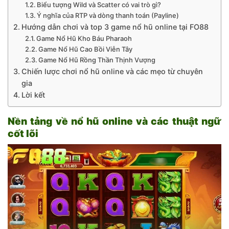
Biểu tượng Wild và Scatter có vai trò gì?
Ý nghĩa của RTP và dòng thanh toán (Payline)
Hướng dẫn chơi và top 3 game nổ hũ online tại FO88
Game Nổ Hũ Kho Báu Pharaoh
Game Nổ Hũ Cao Bồi Viễn Tây
Game Nổ Hũ Rồng Thần Thịnh Vượng
Chiến lược chơi nổ hũ online và các mẹo từ chuyên
gia
Lời kết
Nền tảng về nổ hũ online và các thuật ngữ
cốt lõi