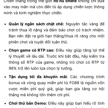
Chiến thắng trong thế giới
nổ hũ online
không chỉ dựa
vào may mắn mà còn đến từ áp dụng chiến lược thông
minh và kinh nghiệm thực chiến.
Quản lý ngân sách chặt chẽ:
Nguyên tắc vàng để
tránh thua lỗ nặng và đảm bảo chơi có trách nhiệm.
Bạn nên đặt ra giới hạn thắng/thua rõ ràng cho mỗi
phiên chơi và tuyệt đối tuân thủ.
Chọn game có RTP cao:
Điều này giúp tăng lợi thế
lý thuyết về lâu dài. Trước khi bắt đầu, hãy kiểm tra
thông số RTP của game, những trò chơi có RTP từ
96% trở lên luôn lựa chọn lý tưởng.
Tận dụng tối đa khuyến mãi:
Các chương trình
bonus và vòng quay miễn phí từ FO88 là nguồn vốn
cược miễn phí quý giá, giúp bạn gia tăng cơ hội
thắng mà không tốn thêm chi phí.
Chơi thử bản Demo:
Điều này giúp bạn hiểu rõ tính