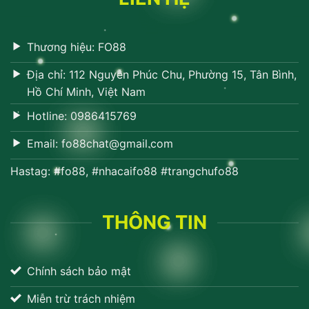
Thương hiệu: FO88
Địa chỉ: 112 Nguyễn Phúc Chu, Phường 15, Tân Bình,
Hồ Chí Minh, Việt Nam
Hotline: 0986415769
Email:
fo88chat@gmail.com
Hastag: #fo88, #nhacaifo88 #trangchufo88
THÔNG TIN
Chính sách bảo mật
Miễn trừ trách nhiệm