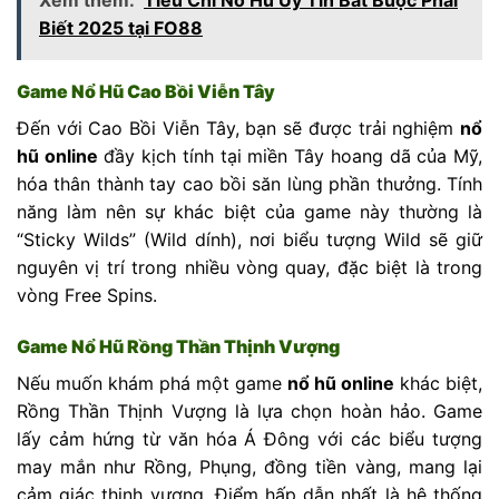
Xem thêm:
Tiêu Chí Nổ Hũ Uy Tín Bắt Buộc Phải
Biết 2025 tại FO88
Game Nổ Hũ Cao Bồi Viễn Tây
Đến với Cao Bồi Viễn Tây, bạn sẽ được trải nghiệm
nổ
hũ online
đầy kịch tính tại miền Tây hoang dã của Mỹ,
hóa thân thành tay cao bồi săn lùng phần thưởng. Tính
năng làm nên sự khác biệt của game này thường là
“Sticky Wilds” (Wild dính), nơi biểu tượng Wild sẽ giữ
nguyên vị trí trong nhiều vòng quay, đặc biệt là trong
vòng Free Spins.
Game Nổ Hũ Rồng Thần Thịnh Vượng
Nếu muốn khám phá một game
nổ hũ online
khác biệt,
Rồng Thần Thịnh Vượng là lựa chọn hoàn hảo. Game
lấy cảm hứng từ văn hóa Á Đông với các biểu tượng
may mắn như Rồng, Phụng, đồng tiền vàng, mang lại
cảm giác thịnh vượng. Điểm hấp dẫn nhất là hệ thống