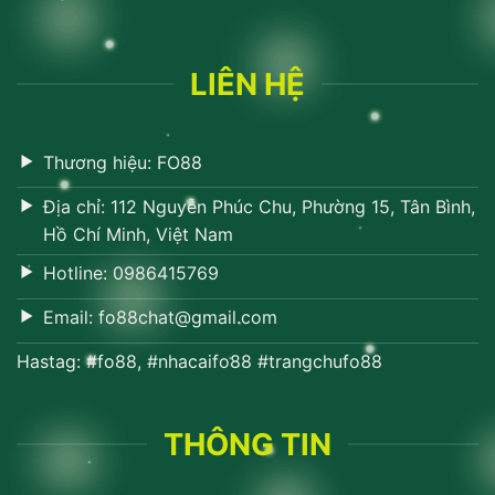
LIÊN HỆ
Thương hiệu: FO88
Địa chỉ: 112 Nguyễn Phúc Chu, Phường 15, Tân Bình,
Hồ Chí Minh, Việt Nam
Hotline: 0986415769
Email:
fo88chat@gmail.com
Hastag: #fo88, #nhacaifo88 #trangchufo88
THÔNG TIN