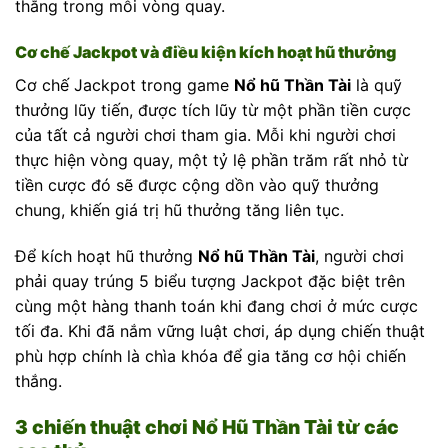
thắng trong mỗi vòng quay.
Cơ chế Jackpot và điều kiện kích hoạt hũ thưởng
Cơ chế Jackpot trong game
Nổ hũ Thần Tài
là quỹ
thưởng lũy tiến, được tích lũy từ một phần tiền cược
của tất cả người chơi tham gia. Mỗi khi người chơi
thực hiện vòng quay, một tỷ lệ phần trăm rất nhỏ từ
tiền cược đó sẽ được cộng dồn vào quỹ thưởng
chung, khiến giá trị hũ thưởng tăng liên tục.
Để kích hoạt hũ thưởng
Nổ hũ Thần Tài
, người chơi
phải quay trúng 5 biểu tượng Jackpot đặc biệt trên
cùng một hàng thanh toán khi đang chơi ở mức cược
tối đa. Khi đã nắm vững luật chơi, áp dụng chiến thuật
phù hợp chính là chìa khóa để gia tăng cơ hội chiến
thắng.
3 chiến thuật chơi Nổ Hũ Thần Tài từ các