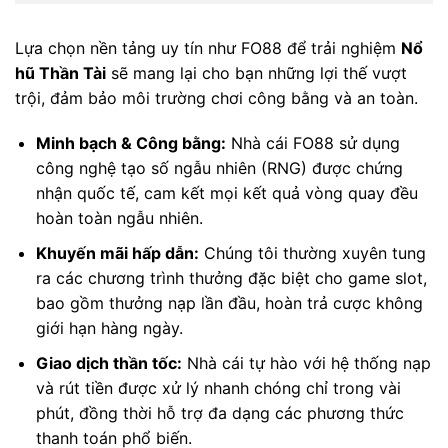
Lựa chọn nền tảng uy tín như FO88 để trải nghiệm
Nổ
hũ Thần Tài
sẽ mang lại cho bạn những lợi thế vượt
trội, đảm bảo môi trường chơi công bằng và an toàn.
Minh bạch & Công bằng:
Nhà cái FO88 sử dụng
công nghệ tạo số ngẫu nhiên (RNG) được chứng
nhận quốc tế, cam kết mọi kết quả vòng quay đều
hoàn toàn ngẫu nhiên.
Khuyến mãi hấp dẫn:
Chúng tôi thường xuyên tung
ra các chương trình thưởng đặc biệt cho game slot,
bao gồm thưởng nạp lần đầu, hoàn trả cược không
giới hạn hàng ngày.
Giao dịch thần tốc:
Nhà cái tự hào với hệ thống nạp
và rút tiền được xử lý nhanh chóng chỉ trong vài
phút, đồng thời hỗ trợ đa dạng các phương thức
thanh toán phổ biến.