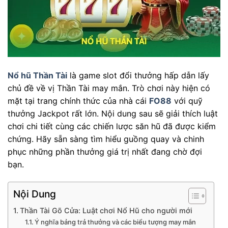
Nổ hũ Thần Tài
là game slot đổi thưởng hấp dẫn lấy
chủ đề về vị Thần Tài may mắn. Trò chơi này hiện có
mặt tại trang chính thức của nhà cái
FO88
với quỹ
thưởng Jackpot rất lớn. Nội dung sau sẽ giải thích luật
chơi chi tiết cùng các chiến lược săn hũ đã được kiểm
chứng. Hãy sẵn sàng tìm hiểu guồng quay và chinh
phục những phần thưởng giá trị nhất đang chờ đợi
bạn.
Nội Dung
Thần Tài Gõ Cửa: Luật chơi Nổ Hũ cho người mới
Ý nghĩa bảng trả thưởng và các biểu tượng may mắn